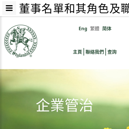
董事名單和其角色及職
移
至
Eng
繁體
简体
Primary
主
內
links
容
主頁
聯絡我們
查詢
企業管治