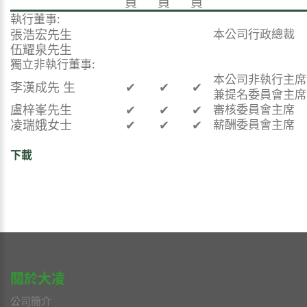
員
員
員
執行董事:
張浩宏先生
本公司行政總裁
伍耀泉先生
獨立非執行董事:
本公司非執行主席
李漢成先 生
✔
✔
✔
兼提名委員會主席
盧梓峯先生
✔
✔
✔
審核委員會主席
凌瑞娥女士
✔
✔
✔
薪酬委員會主席
下載
關於大凌
公司簡介