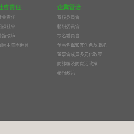
社會責任
企業管治
社會責任
審核委員會
回饋社會
薪酬委員會
愛護環境
提名委員會
關懷本集團僱員
董事名單和其角色及職能
董事會成員多元化政策
防詐騙及防貪污政策
舉報政策