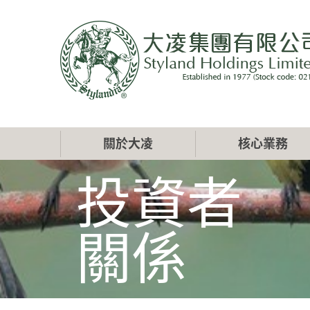
移
至
主
內
容
Main
關於大凌
核心業務
navigation
投資者
關係