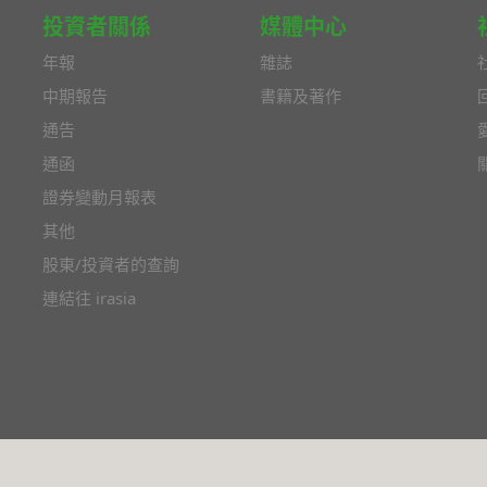
投資者關係
媒體中心
年報
雜誌
中期報告
書籍及著作
通告
通函
證券變動月報表
其他
股東/投資者的查詢
連結往 irasia