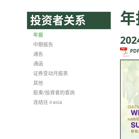
年
投资者关系
年报
202
中期报告
PD
通告
通函
证券变动月报表
其他
股東/投資者的查詢
连结往 irasia