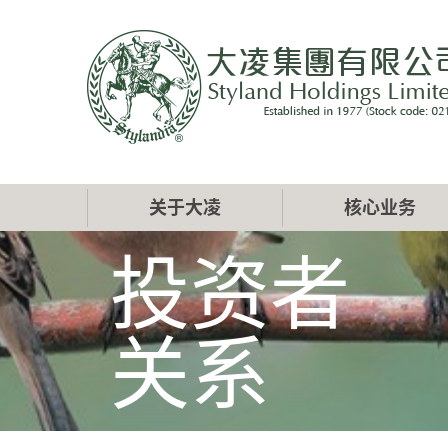
跳
转
到
主
要
内
容
Main
关于大凌
核心业务
navigation
投资者
关系