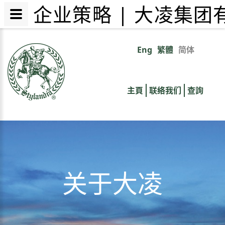
企业策略 | 大凌集团
跳
转
Eng
繁體
简体
Primary
到
主
links
要
主頁
联络我们
查詢
内
容
关于大凌