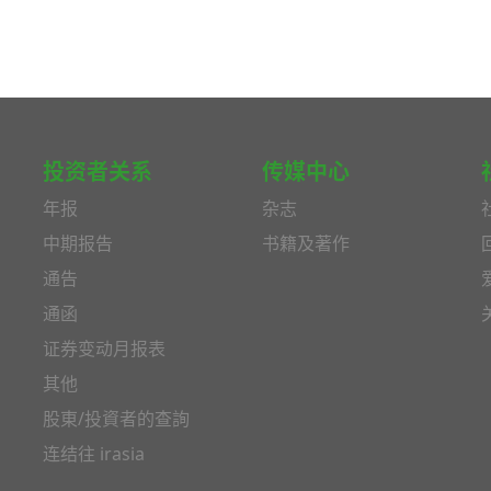
投资者关系
传媒中心
年报
杂志
中期报告
书籍及著作
通告
通函
证券变动月报表
其他
股東/投資者的查詢
连结往 irasia