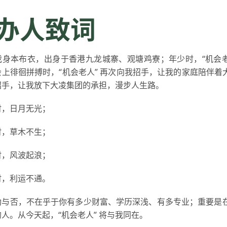
办人致词
我身本布衣，出身于香港九龙城寨、观塘鸡寮；年少时，“机会老
上徘徊拼搏时，“机会老人” 再次向我招手，让我的家庭陪伴着大凌
招手，让我放下大凌集团的承担，漫步人生路。
时，日月无光；
时，草木不生；
时，风波起浪；
时，利运不通。
功与否，不在乎于你有多少财富、学历深浅、有多专业；重要是
人。从今天起，“机会老人” 将与我同在。