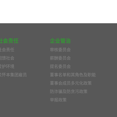
社会责任
企业管治
社会责任
审核委员会
回馈社会
薪酬委员会
爱护环境
提名委员会
关怀本集团雇员
董事名单和其角色及职能
董事会成员多元化政策
防诈骗及防贪污政策
举报政策