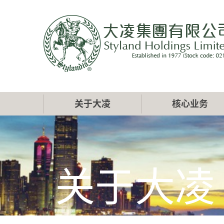
跳
转
到
主
要
内
容
Main
关于大凌
核心业务
navigation
关于大凌