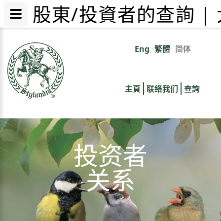
股東/投資者的查詢 |
跳
转
Eng
繁體
简体
Primary
到
主
links
要
主頁
联络我们
查詢
内
容
投资者
关系