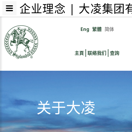
企业理念 | 大凌集团
跳
转
Eng
繁體
简体
Primary
到
主
links
要
主頁
联络我们
查詢
内
容
关于大凌