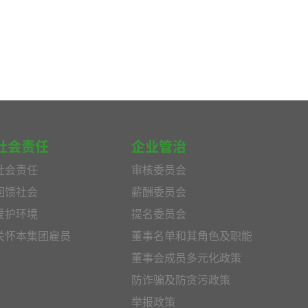
社会责任
企业管治
社会责任
审核委员会
回馈社会
薪酬委员会
爱护环境
提名委员会
关怀本集团雇员
董事名单和其角色及职能
董事会成员多元化政策
防诈骗及防贪污政策
举报政策