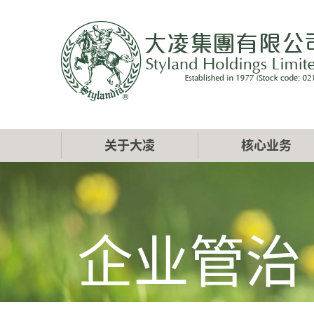
跳
转
到
主
要
内
容
Main
关于大凌
核心业务
navigation
企业管治