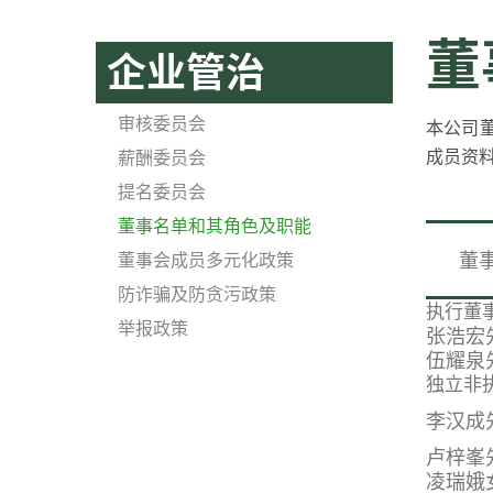
董
企业管治
审核委员会
本公司董
成员资料
薪酬委员会
提名委员会
董事名单和其角色及职能
董
董事会成员多元化政策
防诈骗及防贪污政策
执行董事
举报政策
张浩宏
伍耀泉
独立非
李汉成
卢梓峯
凌瑞娥