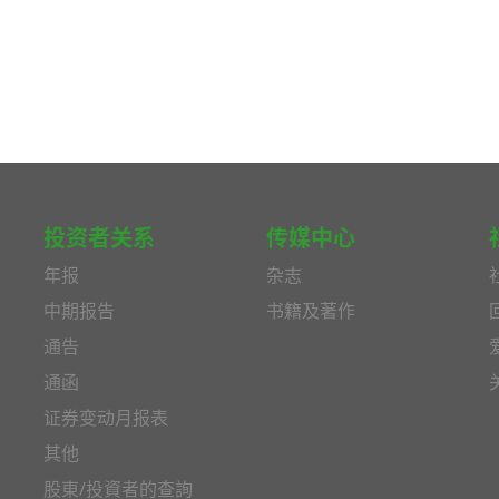
投资者关系
传媒中心
年报
杂志
中期报告
书籍及著作
通告
通函
证券变动月报表
其他
股東/投資者的查詢