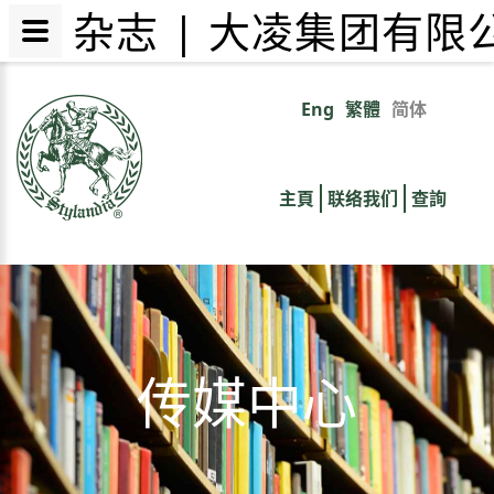
杂志 | 大凌集团有限
跳
转
Eng
繁體
简体
Primary
到
主
links
要
主頁
联络我们
查詢
内
容
传媒中心