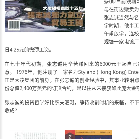
寮(即目前观塘
母在街边贩卖为
张志诚当然与名
学时期，他半工
午甫放学，连校
观塘一家电镀厂
日4.25元的微薄工资。
在七十年代初期，张志诚用辛苦赚回来的6000元干起自
意。 1976年，他注册了一家名为Styland (Hong Kong) Ente
正是大凌集团的前身。在张志诚的创业经验中，其事业转泪
份总值2,400万美元的订货合约，是以往从末接获如此庞大金
张志诚的投资哲学好比农夫灌溉，静待收割时机的来临，不
收成？