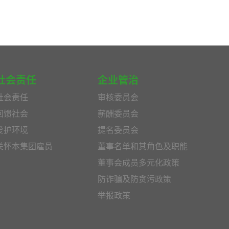
社会责任
企业管治
社会责任
审核委员会
回馈社会
薪酬委员会
爱护环境
提名委员会
关怀本集团雇员
董事名单和其角色及职能
董事会成员多元化政策
防诈骗及防贪污政策
举报政策