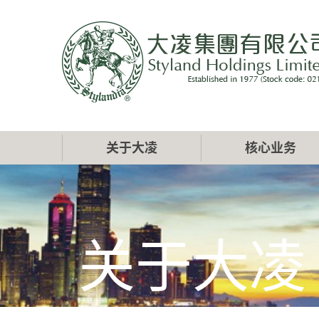
跳
转
到
主
要
内
容
Main
关于大凌
核心业务
navigation
关于大凌