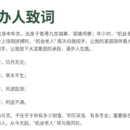
办人致词
我身本布衣，出身于香港九龙城寨、观塘鸡寮；年少时，“机会老
上徘徊拼搏时，“机会老人” 再次向我招手，让我的家庭陪伴着大凌
招手，让我放下大凌集团的承担，漫步人生路。
时，日月无光；
时，草木不生；
时，风波起浪；
时，利运不通。
功与否，不在乎于你有多少财富、学历深浅、有多专业；重要是
人。从今天起，“机会老人” 将与我同在。