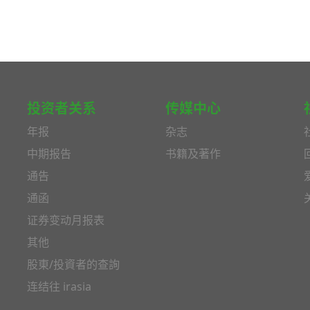
投资者关系
传媒中心
年报
杂志
中期报告
书籍及著作
通告
通函
证券变动月报表
其他
股東/投資者的查詢
连结往 irasia